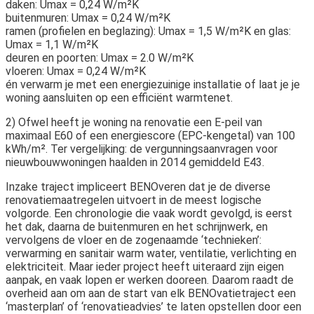
daken: Umax = 0,24 W/m²K
buitenmuren: Umax = 0,24 W/m²K
ramen (profielen en beglazing): Umax = 1,5 W/m²K en glas:
Umax = 1,1 W/m²K
deuren en poorten: Umax = 2.0 W/m²K
vloeren: Umax = 0,24 W/m²K
én verwarm je met een energiezuinige installatie of laat je je
woning aansluiten op een efficiënt warmtenet.
2) Ofwel heeft je woning na renovatie een E-peil van
maximaal E60 of een energiescore (EPC-kengetal) van 100
kWh/m². Ter vergelijking: de vergunningsaanvragen voor
nieuwbouwwoningen haalden in 2014 gemiddeld E43.
Inzake traject impliceert BENOveren dat je de diverse
renovatiemaatregelen uitvoert in de meest logische
volgorde. Een chronologie die vaak wordt gevolgd, is eerst
het dak, daarna de buitenmuren en het schrijnwerk, en
vervolgens de vloer en de zogenaamde ‘technieken’:
verwarming en sanitair warm water, ventilatie, verlichting en
elektriciteit. Maar ieder project heeft uiteraard zijn eigen
aanpak, en vaak lopen er werken dooreen. Daarom raadt de
overheid aan om aan de start van elk BENOvatietraject een
‘masterplan’ of ‘renovatieadvies’ te laten opstellen door een