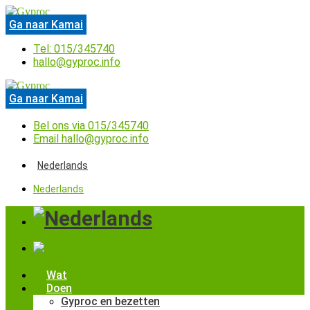
Spring
naar
Ga naar Kamai
de
inhoud
Tel: 015/345740
hallo@gyproc.info
Ga naar Kamai
Bel ons via 015/345740
Email hallo@gyproc.info
Nederlands
Nederlands
Wat
Doen
Gyproc en bezetten